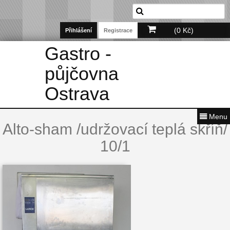
(0 Kč)
Přihlášení
Registrace
Gastro -
půjčovna
Ostrava
Menu
Alto-sham /udržovací teplá skříň/
10/1