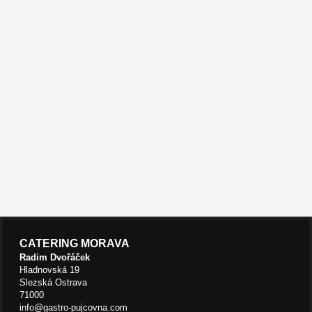
CATERING MORAVA
Radim Dvořáček
Hladnovská 19
Slezská Ostrava
71000
info@gastro-pujcovna.com