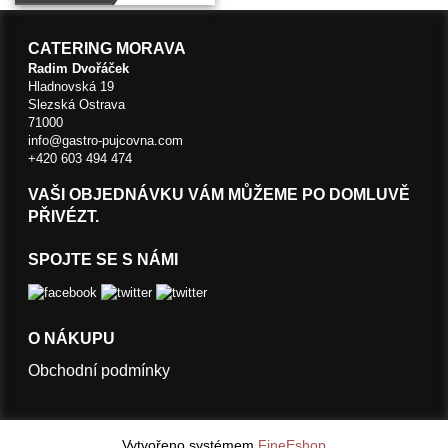
CATERING MORAVA
Radim Dvořáček
Hladnovská 19
Slezská Ostrava
71000
info@gastro-pujcovna.com
+420 603 494 474
VAŠI OBJEDNÁVKU VÁM MŮŽEME PO DOMLUVĚ
PŘIVÉZT.
SPOJTE SE S NÁMI
O NÁKUPU
Obchodní podmínky
Vytvořeno systémem
FineEshop