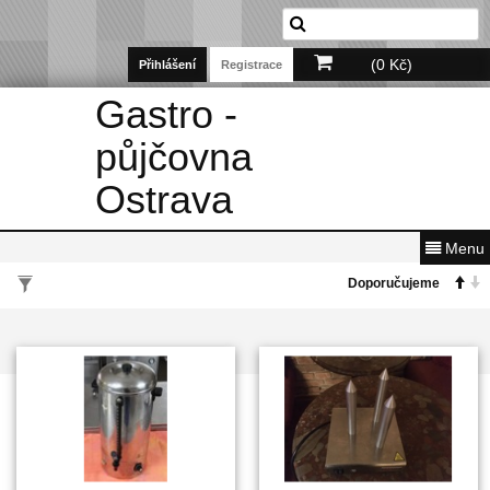
(0 Kč)
Přihlášení
Registrace
Gastro -
půjčovna
Ostrava
Menu
VYHLEDÁVÁNÍ PODLE PARAMETRŮ