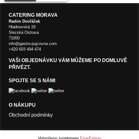
CATERING MORAVA
Radim Dvořáček
Hladnovská 19
Slezská Ostrava
71000
info@gastro-pujcovna.com
+420 603 494 474
VAŠI OBJEDNÁVKU VÁM MŮŽEME PO DOMLUVĚ
PŘIVÉZT.
SPOJTE SE S NÁMI
O NÁKUPU
Obchodní podmínky
Vytvořeno systémem
FineEshop