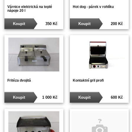
Várnice elektrická na teplé
Hot dog - párek v rohlíku
nápoje 20 l
Koupit
350 Kč
Koupit
200 Kč
Fritéza dvojitá
Kontaktní gril profi
Koupit
1 000 Kč
Koupit
600 Kč