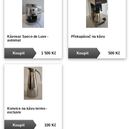
Kávovar Saeco de Luxe -
Překapávač na kávu
automat
Koupit
1 500 Kč
Koupit
500 Kč
Konvice na kávu termo -
exclusiv
Koupit
100 Kč