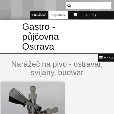
(0 Kč)
Přihlášení
Registrace
Gastro -
půjčovna
Ostrava
Menu
Narážeč na pivo - ostravar,
svijany, budwar