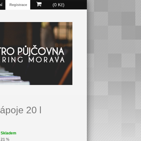
(0 Kč)
ní
Registrace
nápoje 20 l
Skladem
21 %