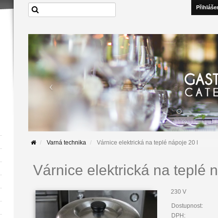
Přihláše
Varná technika
Várnice elektrická na teplé nápoje 20 l
Várnice elektrická na teplé 
230 V
Dostupnost:
DPH: