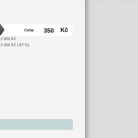
Kč
350
Cena
2 800 Kč
2 450 Kč (-87 %)